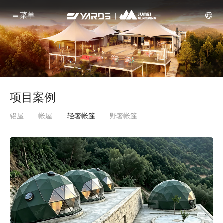
菜单
项目案例
铝屋
帐屋
轻奢帐篷
野奢帐篷