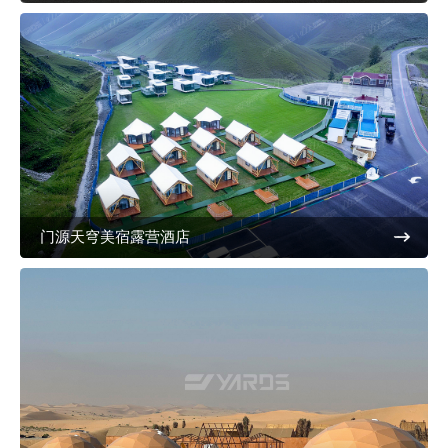
门源天穹美宿露营酒店