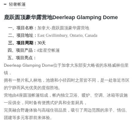
轻奢帐篷
鹿跃圆顶豪华露营地Deerleap Glamping Dome
加拿大-鹿跃圆顶豪华露营地
一、
项目名称：
二、
项目地址：
East Gwillimbury, Ontario, Canada
三、
项目周期：
30
天
四、项目产品：
4套
星空帐篷
五、项目亮点：
Deerleap Glamping Dome位于加拿大东部安大略省的东格威林伯里
镇，
拥有一整片私人林地，池塘和小径四时之景皆不同，是一处靠近市区
的宁静而风光优美的度假胜地。
营地由4座圆顶帐篷组成，帐内独立卫浴、暖炉、空调、冰箱等设施
一应俱全，同时备有便携式炉具和全套厨具，
完美融合野趣体验与高端住宿品质，吸引了周边范围的亲子、情侣、
团建等多元客群前来体验。